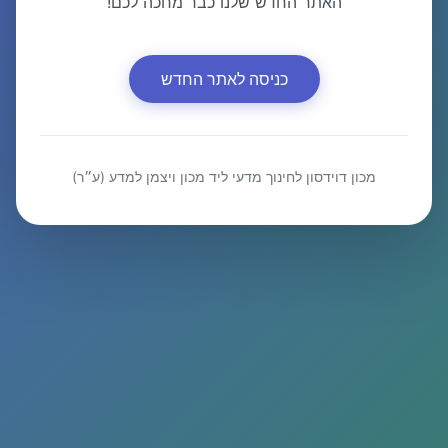
האתר החדש שלנו כבר מחכה לכם!
כניסה לאתר החדש
מכון דוידסון לחינוך מדעי ליד מכון ויצמן למדע (ע״ר)