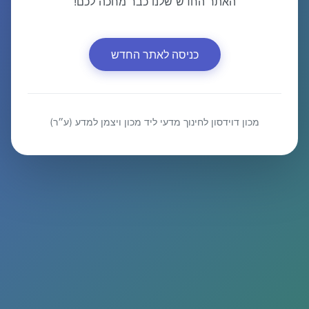
האתר החדש שלנו כבר מחכה לכם!
כניסה לאתר החדש
מכון דוידסון לחינוך מדעי ליד מכון ויצמן למדע (ע״ר)