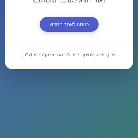
האתר החדש שלנו כבר מחכה לכם!
כניסה לאתר החדש
מכון דוידסון לחינוך מדעי ליד מכון ויצמן למדע (ע״ר)