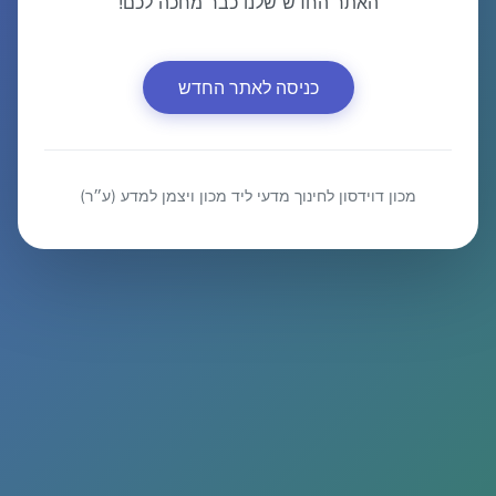
האתר החדש שלנו כבר מחכה לכם!
כניסה לאתר החדש
מכון דוידסון לחינוך מדעי ליד מכון ויצמן למדע (ע״ר)