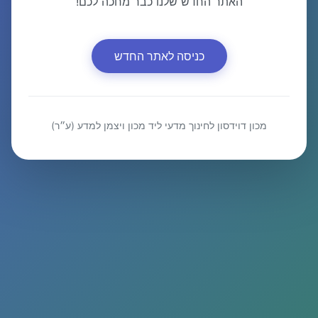
האתר החדש שלנו כבר מחכה לכם!
כניסה לאתר החדש
מכון דוידסון לחינוך מדעי ליד מכון ויצמן למדע (ע״ר)