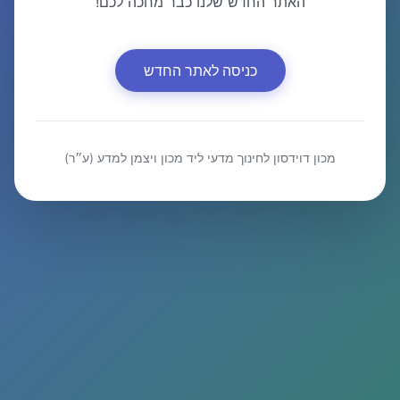
האתר החדש שלנו כבר מחכה לכם!
כניסה לאתר החדש
מכון דוידסון לחינוך מדעי ליד מכון ויצמן למדע (ע״ר)