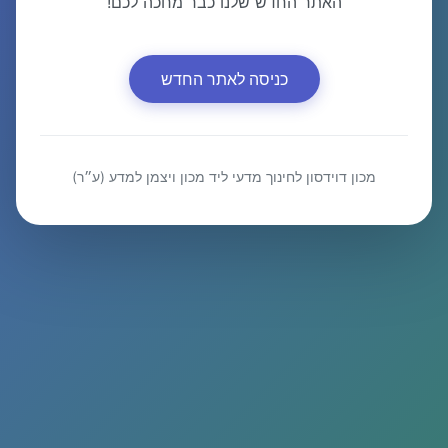
האתר החדש שלנו כבר מחכה לכם!
כניסה לאתר החדש
מכון דוידסון לחינוך מדעי ליד מכון ויצמן למדע (ע״ר)