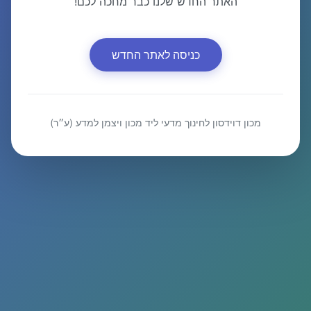
האתר החדש שלנו כבר מחכה לכם!
כניסה לאתר החדש
מכון דוידסון לחינוך מדעי ליד מכון ויצמן למדע (ע״ר)