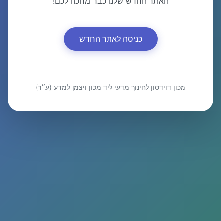
האתר החדש שלנו כבר מחכה לכם!
כניסה לאתר החדש
מכון דוידסון לחינוך מדעי ליד מכון ויצמן למדע (ע״ר)