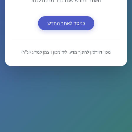
האתר החדש שלנו כבר מחכה לכם!
כניסה לאתר החדש
מכון דוידסון לחינוך מדעי ליד מכון ויצמן למדע (ע״ר)