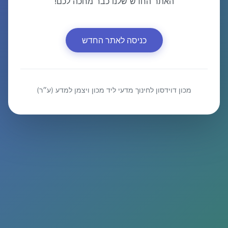
האתר החדש שלנו כבר מחכה לכם!
כניסה לאתר החדש
מכון דוידסון לחינוך מדעי ליד מכון ויצמן למדע (ע״ר)