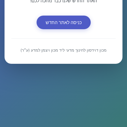
האתר החדש שלנו כבר מחכה לכם!
כניסה לאתר החדש
מכון דוידסון לחינוך מדעי ליד מכון ויצמן למדע (ע״ר)