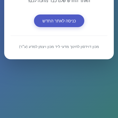
האתר החדש שלנו כבר מחכה לכם!
כניסה לאתר החדש
מכון דוידסון לחינוך מדעי ליד מכון ויצמן למדע (ע״ר)