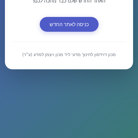
האתר החדש שלנו כבר מחכה לכם!
כניסה לאתר החדש
מכון דוידסון לחינוך מדעי ליד מכון ויצמן למדע (ע״ר)