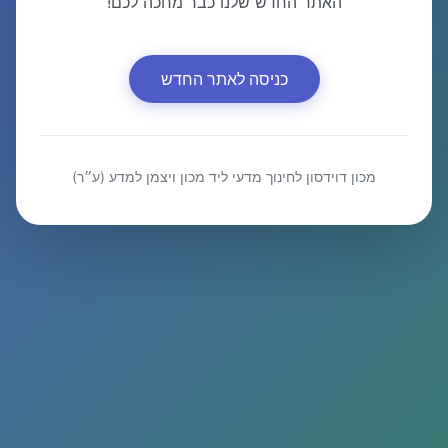
האתר החדש שלנו כבר מחכה לכם!
כניסה לאתר החדש
מכון דוידסון לחינוך מדעי ליד מכון ויצמן למדע (ע״ר)