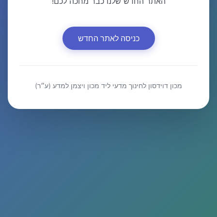
האתר החדש שלנו כבר מחכה לכם!
כניסה לאתר החדש
מכון דוידסון לחינוך מדעי ליד מכון ויצמן למדע (ע״ר)