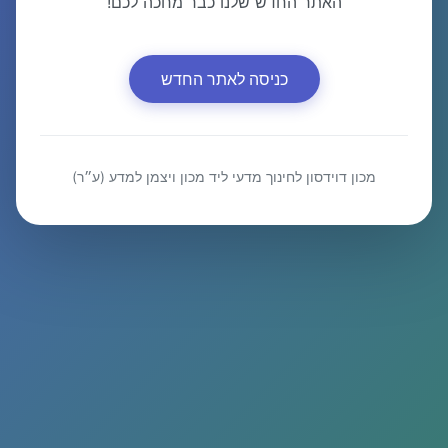
האתר החדש שלנו כבר מחכה לכם!
כניסה לאתר החדש
מכון דוידסון לחינוך מדעי ליד מכון ויצמן למדע (ע״ר)