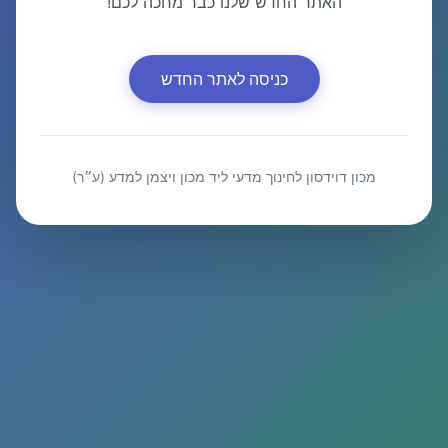
האתר החדש שלנו כבר מחכה לכם!
כניסה לאתר החדש
מכון דוידסון לחינוך מדעי ליד מכון ויצמן למדע (ע״ר)