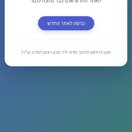
האתר החדש שלנו כבר מחכה לכם!
כניסה לאתר החדש
מכון דוידסון לחינוך מדעי ליד מכון ויצמן למדע (ע״ר)