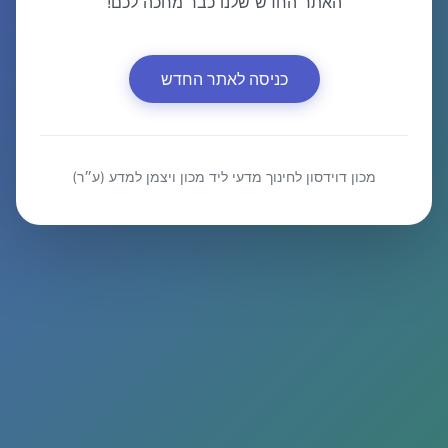
האתר החדש שלנו כבר מחכה לכם!
כניסה לאתר החדש
מכון דוידסון לחינוך מדעי ליד מכון ויצמן למדע (ע״ר)