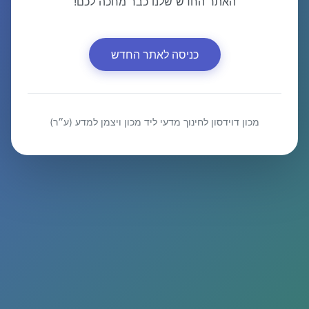
האתר החדש שלנו כבר מחכה לכם!
כניסה לאתר החדש
מכון דוידסון לחינוך מדעי ליד מכון ויצמן למדע (ע״ר)