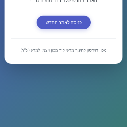
האתר החדש שלנו כבר מחכה לכם!
כניסה לאתר החדש
מכון דוידסון לחינוך מדעי ליד מכון ויצמן למדע (ע״ר)