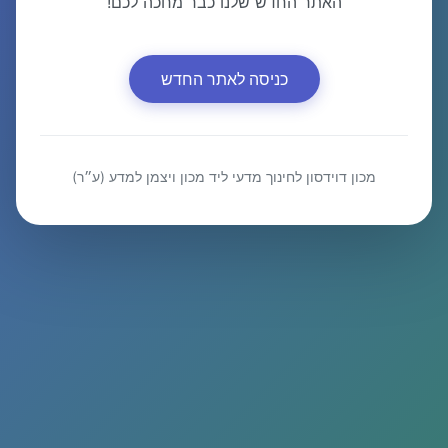
האתר החדש שלנו כבר מחכה לכם!
כניסה לאתר החדש
מכון דוידסון לחינוך מדעי ליד מכון ויצמן למדע (ע״ר)