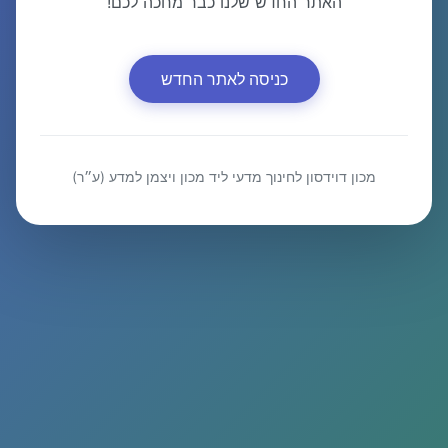
האתר החדש שלנו כבר מחכה לכם!
כניסה לאתר החדש
מכון דוידסון לחינוך מדעי ליד מכון ויצמן למדע (ע״ר)