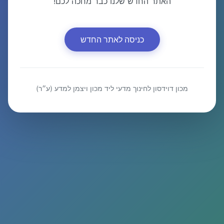
האתר החדש שלנו כבר מחכה לכם!
כניסה לאתר החדש
מכון דוידסון לחינוך מדעי ליד מכון ויצמן למדע (ע״ר)