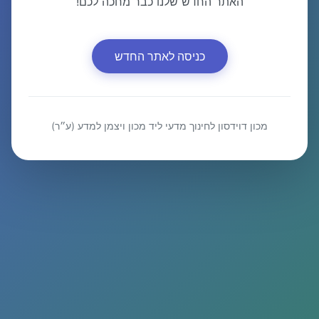
האתר החדש שלנו כבר מחכה לכם!
כניסה לאתר החדש
מכון דוידסון לחינוך מדעי ליד מכון ויצמן למדע (ע״ר)