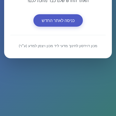
האתר החדש שלנו כבר מחכה לכם!
כניסה לאתר החדש
מכון דוידסון לחינוך מדעי ליד מכון ויצמן למדע (ע״ר)