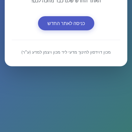
האתר החדש שלנו כבר מחכה לכם!
כניסה לאתר החדש
מכון דוידסון לחינוך מדעי ליד מכון ויצמן למדע (ע״ר)