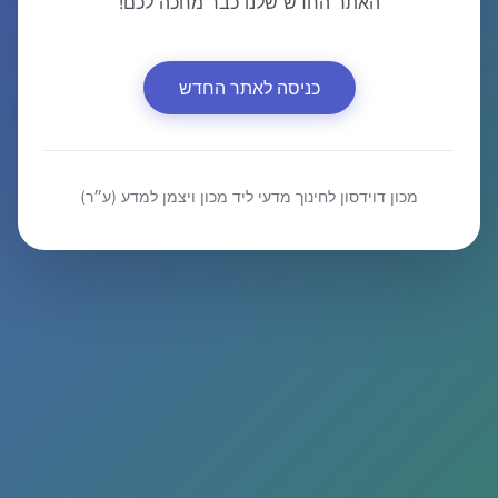
האתר החדש שלנו כבר מחכה לכם!
כניסה לאתר החדש
מכון דוידסון לחינוך מדעי ליד מכון ויצמן למדע (ע״ר)