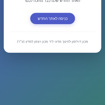
האתר החדש שלנו כבר מחכה לכם!
כניסה לאתר החדש
מכון דוידסון לחינוך מדעי ליד מכון ויצמן למדע (ע״ר)