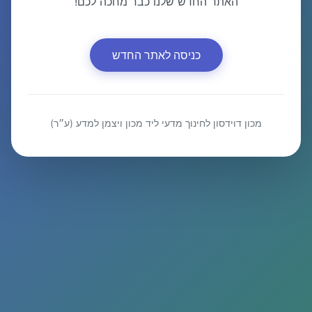
האתר החדש שלנו כבר מחכה לכם!
כניסה לאתר החדש
מכון דוידסון לחינוך מדעי ליד מכון ויצמן למדע (ע״ר)