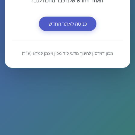
האתר החדש שלנו כבר מחכה לכם!
כניסה לאתר החדש
מכון דוידסון לחינוך מדעי ליד מכון ויצמן למדע (ע״ר)