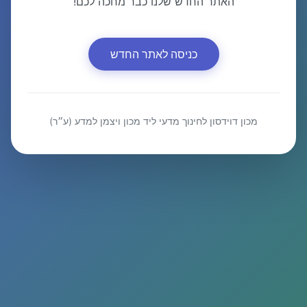
האתר החדש שלנו כבר מחכה לכם!
כניסה לאתר החדש
מכון דוידסון לחינוך מדעי ליד מכון ויצמן למדע (ע״ר)