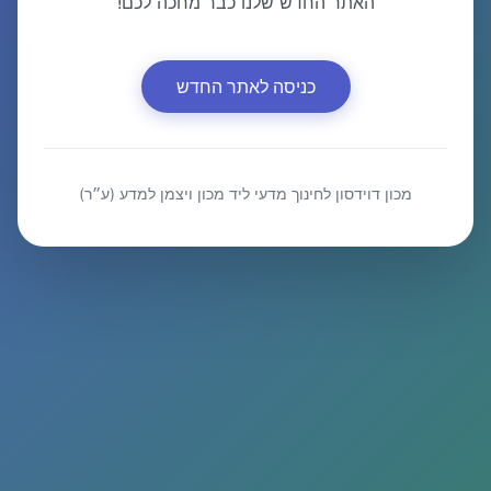
האתר החדש שלנו כבר מחכה לכם!
כניסה לאתר החדש
מכון דוידסון לחינוך מדעי ליד מכון ויצמן למדע (ע״ר)