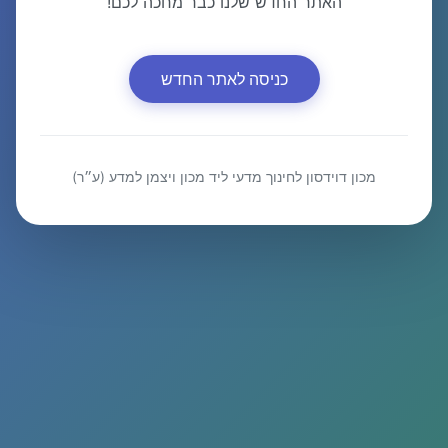
האתר החדש שלנו כבר מחכה לכם!
כניסה לאתר החדש
מכון דוידסון לחינוך מדעי ליד מכון ויצמן למדע (ע״ר)