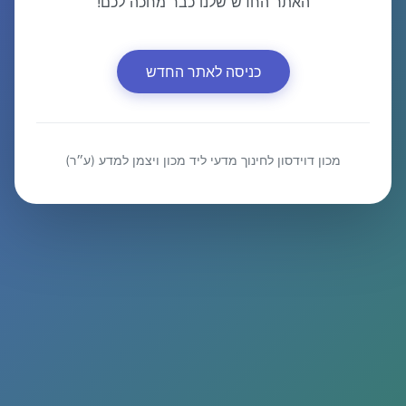
האתר החדש שלנו כבר מחכה לכם!
כניסה לאתר החדש
מכון דוידסון לחינוך מדעי ליד מכון ויצמן למדע (ע״ר)