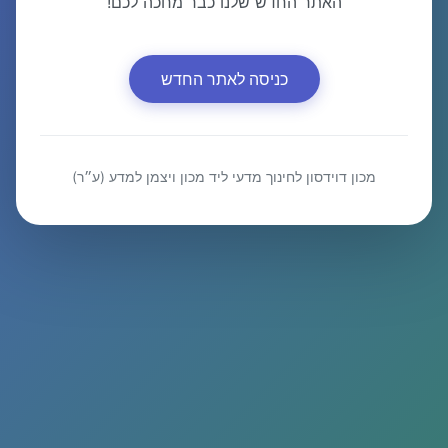
האתר החדש שלנו כבר מחכה לכם!
כניסה לאתר החדש
מכון דוידסון לחינוך מדעי ליד מכון ויצמן למדע (ע״ר)