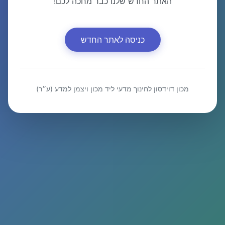
האתר החדש שלנו כבר מחכה לכם!
כניסה לאתר החדש
מכון דוידסון לחינוך מדעי ליד מכון ויצמן למדע (ע״ר)