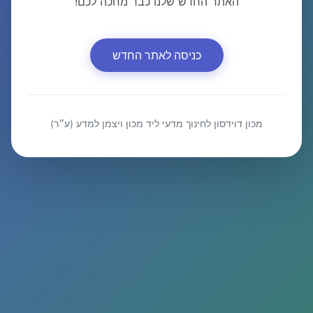
האתר החדש שלנו כבר מחכה לכם!
כניסה לאתר החדש
מכון דוידסון לחינוך מדעי ליד מכון ויצמן למדע (ע״ר)