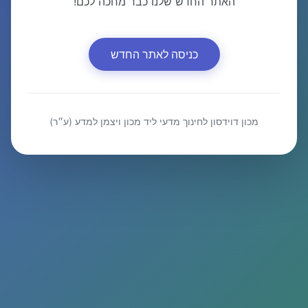
האתר החדש שלנו כבר מחכה לכם!
כניסה לאתר החדש
מכון דוידסון לחינוך מדעי ליד מכון ויצמן למדע (ע״ר)