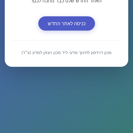
האתר החדש שלנו כבר מחכה לכם!
כניסה לאתר החדש
מכון דוידסון לחינוך מדעי ליד מכון ויצמן למדע (ע״ר)