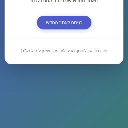
האתר החדש שלנו כבר מחכה לכם!
כניסה לאתר החדש
מכון דוידסון לחינוך מדעי ליד מכון ויצמן למדע (ע״ר)