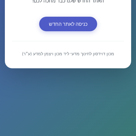
האתר החדש שלנו כבר מחכה לכם!
כניסה לאתר החדש
מכון דוידסון לחינוך מדעי ליד מכון ויצמן למדע (ע״ר)