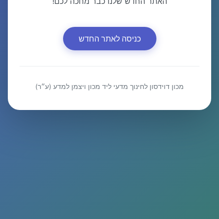
האתר החדש שלנו כבר מחכה לכם!
כניסה לאתר החדש
מכון דוידסון לחינוך מדעי ליד מכון ויצמן למדע (ע״ר)