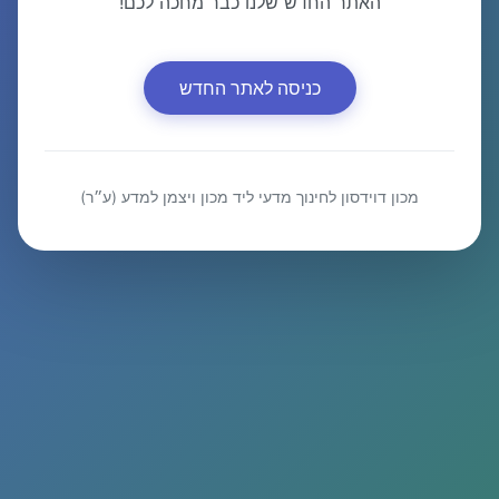
האתר החדש שלנו כבר מחכה לכם!
כניסה לאתר החדש
מכון דוידסון לחינוך מדעי ליד מכון ויצמן למדע (ע״ר)