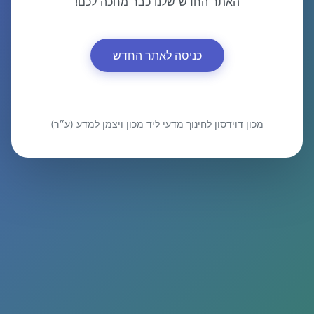
האתר החדש שלנו כבר מחכה לכם!
כניסה לאתר החדש
מכון דוידסון לחינוך מדעי ליד מכון ויצמן למדע (ע״ר)