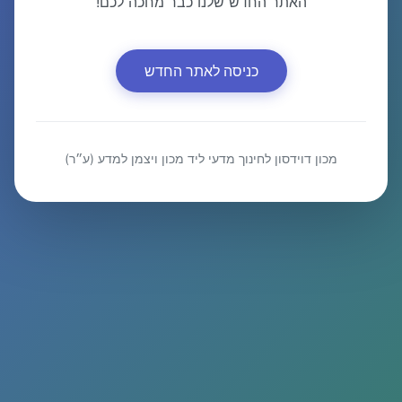
האתר החדש שלנו כבר מחכה לכם!
כניסה לאתר החדש
מכון דוידסון לחינוך מדעי ליד מכון ויצמן למדע (ע״ר)