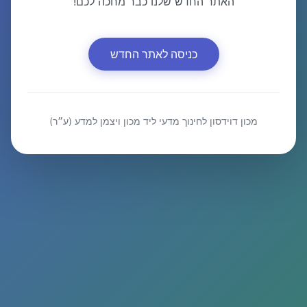
האתר החדש שלנו כבר מחכה לכם!
כניסה לאתר החדש
מכון דוידסון לחינוך מדעי ליד מכון ויצמן למדע (ע״ר)