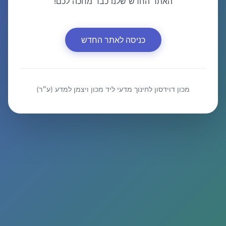
האתר החדש שלנו כבר מחכה לכם!
כניסה לאתר החדש
מכון דוידסון לחינוך מדעי ליד מכון ויצמן למדע (ע״ר)