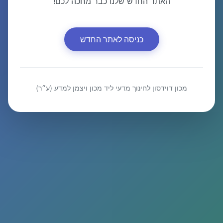
האתר החדש שלנו כבר מחכה לכם!
כניסה לאתר החדש
מכון דוידסון לחינוך מדעי ליד מכון ויצמן למדע (ע״ר)